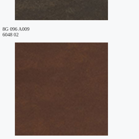
8G 096 A009
6048 02