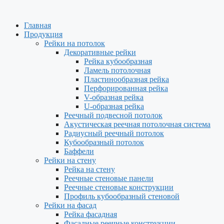
Перейти
к
Главная
содержимому
Продукция
Рейки на потолок
Декоративные рейки
Рейка кубообразная
Ламель потолочная
Пластинообразная рейка
Перфорированная рейка
V-образная рейка
U-образная рейка
Реечный подвесной потолок
Акустическая реечная потолочная система
Радиусный реечный потолок
Кубообразный потолок
Баффели
Рейки на стену
Рейка на стену
Реечные стеновые панели
Реечные стеновые конструкции
Профиль кубообразный стеновой
Рейки на фасад
Рейка фасадная
Фасадные реечные конструкции