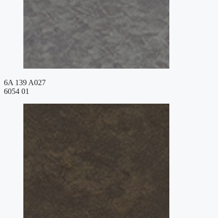
6A 139 A027
6054 01